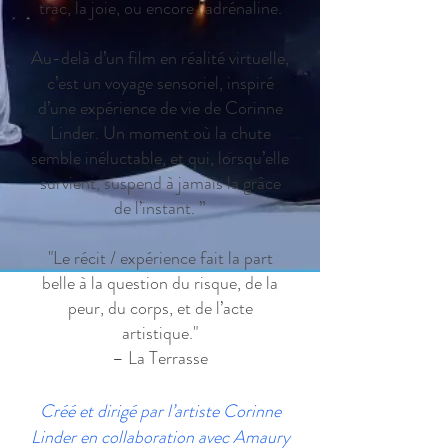
trac, la joie, ou encore l’adrénaline.
Au-delà d’un film en réalité virtuelle,
c’est un voyage sensoriel, inspiré
d’une expérience de vie de Corinne
Linder. Un moment où la chute
semble inéluctable, et qui, lorsqu’elle
survient, suspend à jamais la grâce
de l’instant. ”
"Le récit / expérience fait la part
belle à la question du risque, de la
peur, du corps, et de l’acte
artistique."
– La Terrasse
Créé et dirigé par l’artiste Corinne
Linder en collaboration avec Amaury