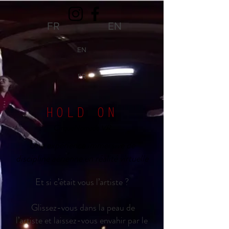
FR
EN
EN
FR
HOLD ON
CirqueNomade VR
Une expérience immersive de
discipline aérienne en réalité virtuelle
Et si c’était vous l’artiste ?
Glissez-vous dans la peau de
l’artiste et laissez-vous envahir par le