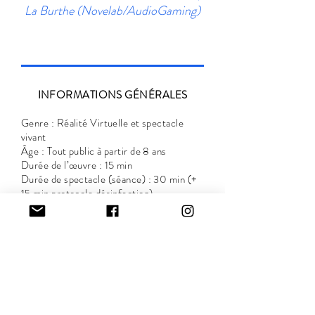
La Burthe (Novelab/AudioGaming)
INFORMATIONS GÉNÉRALES
Genre : Réalité Virtuelle et spectacle
vivant
Âge : Tout public à partir de 8 ans
Durée de l’œuvre : 15 min
Durée de spectacle (séance) : 30 min (+
15 min protocole désinfection)
Jauge : 120 personnes par jour
Langue : Français & Anglais
Formats adaptables et légers //en
intérieur et extérieur
Expérience non recommandée aux
personnes à mobilité réduite et aux