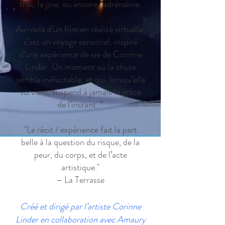
trac, la joie, ou encore l’adrénaline.
Au-delà d’un film en réalité virtuelle,
c’est un voyage sensoriel, inspiré
d’une expérience de vie de Corinne
Linder. Un moment où la chute
semble inéluctable, et qui, lorsqu’elle
survient, suspend à jamais la grâce
de l’instant. ”
"Le récit / expérience fait la part
belle à la question du risque, de la
peur, du corps, et de l’acte
artistique."
– La Terrasse
Créé et dirigé par l’artiste Corinne
Linder en collaboration avec Amaury