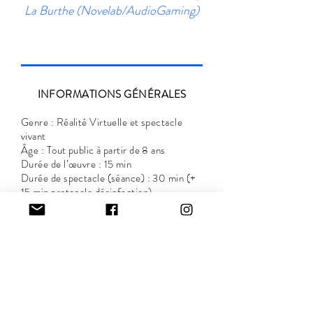
La Burthe (Novelab/AudioGaming)
INFORMATIONS GÉNÉRALES
Genre : Réalité Virtuelle et spectacle
vivant
Âge : Tout public à partir de 8 ans
Durée de l’œuvre : 15 min
Durée de spectacle (séance) : 30 min (+
15 min protocole désinfection)
Jauge : 120 personnes par jour
Langue : Français & Anglais
Formats adaptables et légers //en
intérieur et extérieur
Expérience non recommandée aux
personnes à mobilité réduite et aux