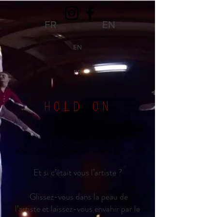
FR
EN
EN
FR
HOLD ON
CirqueNomade VR
Une expérience immersive de
discipline aérienne en réalité virtuelle
Et si c’était vous l’artiste ?
Glissez-vous dans la peau de
l’artiste et laissez-vous envahir par le